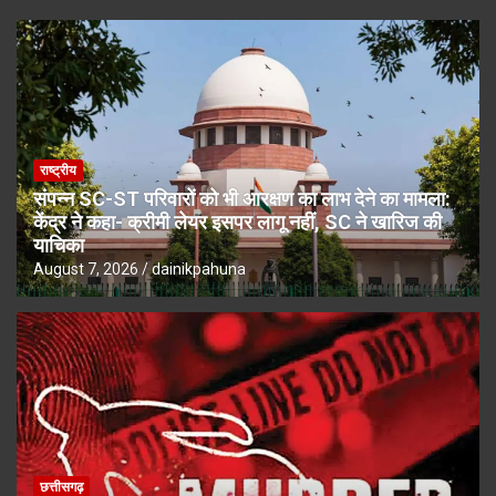
राष्ट्रीय
संपन्न SC-ST परिवारों को भी आरक्षण का लाभ देने का मामला:
केंद्र ने कहा- क्रीमी लेयर इसपर लागू नहीं, SC ने खारिज की
याचिका
August 7, 2026
dainikpahuna
छत्तीसगढ़