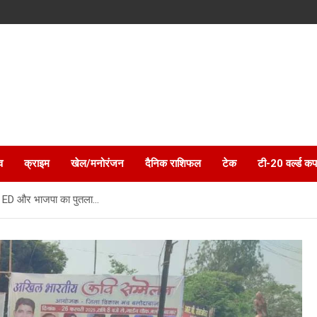
व
क्राइम
खेल/मनोरंजन
दैनिक राशिफल
टेक
टी-20 वर्ल्ड कप
लाया ED और भाजपा का पुतला…