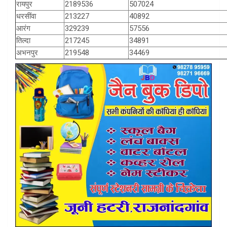
रायपुर
2189536
507024
धरसींवा
213227
40892
आरंग
329239
57556
तिल्दा
217245
34891
अभनपुर
219548
34469