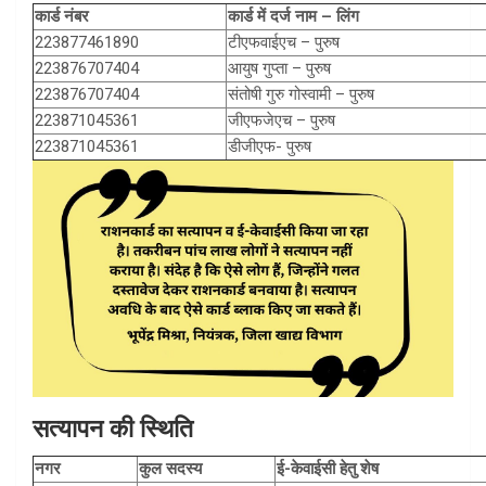
कार्ड नंबर
कार्ड में दर्ज नाम – लिंग
223877461890
टीएफवाईएच – पुरुष
223876707404
आयुष गुप्ता – पुरुष
223876707404
संतोषी गुरु गोस्वामी – पुरुष
223871045361
जीएफजेएच – पुरुष
223871045361
डीजीएफ- पुरुष
सत्यापन की स्थिति
नगर
कुल सदस्य
ई-केवाईसी हेतु शेष