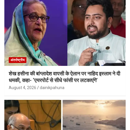
अंतर्राष्ट्रीय
शेख हसीना की बांग्लादेश वापसी के ऐलान पर नाहिद इस्लाम ने दी
धमकी, कहा- ‘एयरपोर्ट से सीधे फांसी पर लटकाएंगे’
August 4, 2026
dainikpahuna