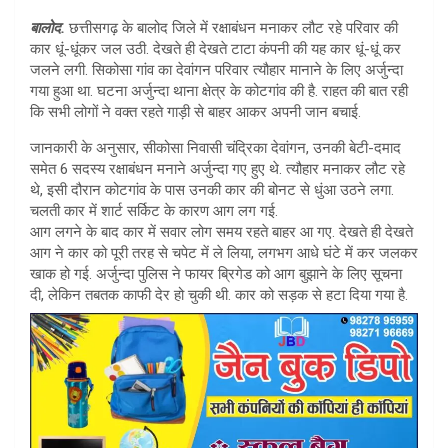
at
ar
बालोद.
छत्तीसगढ़ के बालोद जिले में रक्षाबंधन मनाकर लौट रहे परिवार की
s
e
कार धूं-धूंकर जल उठी. देखते ही देखते टाटा कंपनी की यह कार धूं-धूं कर
A
जलने लगी. सिकोसा गांव का देवांगन परिवार त्यौहार मानाने के लिए अर्जुन्दा
गया हुआ था. घटना अर्जुन्दा थाना क्षेत्र के कोटगांव की है. राहत की बात रही
p
कि सभी लोगों ने वक्त रहते गाड़ी से बाहर आकर अपनी जान बचाई.
p
जानकारी के अनुसार, सीकोसा निवासी चंद्रिका देवांगन, उनकी बेटी-दमाद
समेत 6 सदस्य रक्षाबंधन मनाने अर्जुन्दा गए हुए थे. त्यौहार मनाकर लौट रहे
थे, इसी दौरान कोटगांव के पास उनकी कार की बोनट से धुंआ उठने लगा.
चलती कार में शार्ट सर्किट के कारण आग लग गई.
आग लगने के बाद कार में सवार लोग समय रहते बाहर आ गए. देखते ही देखते
आग ने कार को पूरी तरह से चपेट में ले लिया, लगभग आधे घंटे में कर जलकर
खाक हो गई. अर्जुन्दा पुलिस ने फायर ब्रिगेड को आग बुझाने के लिए सूचना
दी, लेकिन तबतक काफी देर हो चुकी थी. कार को सड़क से हटा दिया गया है.