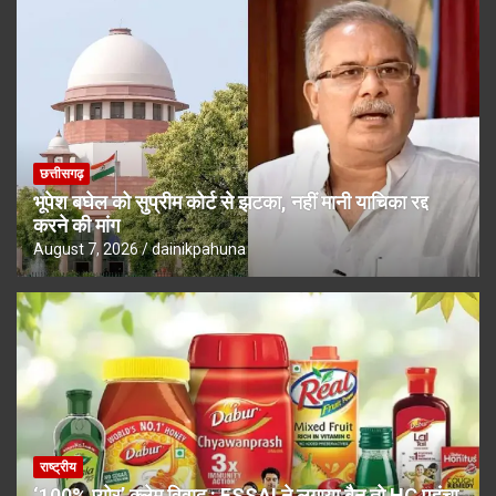
छत्तीसगढ़
भूपेश बघेल को सुप्रीम कोर्ट से झटका, नहीं मानी याचिका रद्द
करने की मांग
August 7, 2026
dainikpahuna
राष्ट्रीय
‘100% प्योर’ क्लेम विवाद : FSSAI ने लगाया बैन तो HC पहुंचा