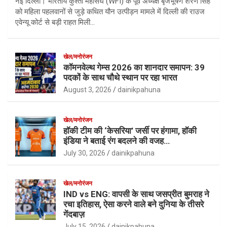
नई दिल्ली। भारतीय कुश्ती महासंघ (WFI) के पूर्व अध्यक्ष बृजभूषण शरण सिंह
को महिला पहलवानों से जुड़े कथित यौन उत्पीड़न मामले में दिल्ली की राउज
एवेन्यू कोर्ट से बड़ी राहत मिली…
खेल/मनोरंजन
कॉमनवेल्थ गेम्स 2026 का शानदार समापन: 39
पदकों के साथ चौथे स्थान पर रहा भारत
August 3, 2026
dainikpahuna
खेल/मनोरंजन
हॉकी टीम की ‘केसरिया’ जर्सी पर हंगामा, हॉकी
इंडिया ने बताई रंग बदलने की वजह…
July 30, 2026
dainikpahuna
खेल/मनोरंजन
IND vs ENG: वापसी के साथ जसप्रीत बुमराह ने
रचा इतिहास, ऐसा करने वाले बने दुनिया के तीसरे
गेंदबाज़
July 15, 2026
dainikpahuna