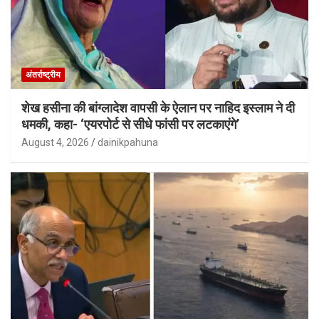
अंतर्राष्ट्रीय
शेख हसीना की बांग्लादेश वापसी के ऐलान पर नाहिद इस्लाम ने दी
धमकी, कहा- ‘एयरपोर्ट से सीधे फांसी पर लटकाएंगे’
August 4, 2026
dainikpahuna