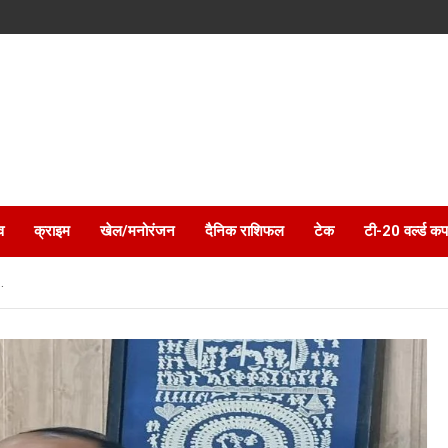
व
क्राइम
खेल/मनोरंजन
दैनिक राशिफल
टेक
टी-20 वर्ल्ड कप
.