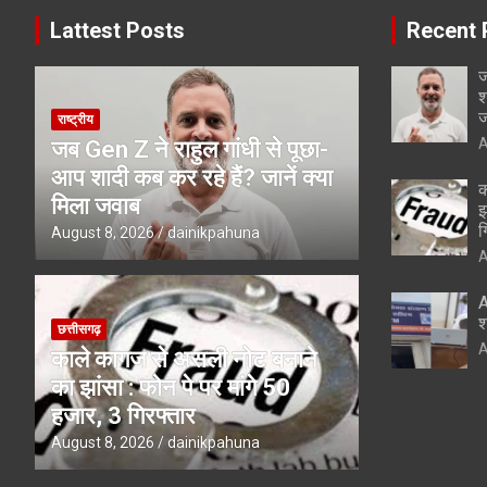
Lattest Posts
Recent 
ज
श
ज
राष्ट्रीय
A
जब Gen Z ने राहुल गांधी से पूछा-
आप शादी कब कर रहे हैं? जानें क्या
क
मिला जवाब
झ
ग
August 8, 2026
dainikpahuna
A
A
श
छत्तीसगढ़
A
काले कागज से असली नोट बनाने
का झांसा : फोन पे पर मांगे 50
हजार, 3 गिरफ्तार
August 8, 2026
dainikpahuna