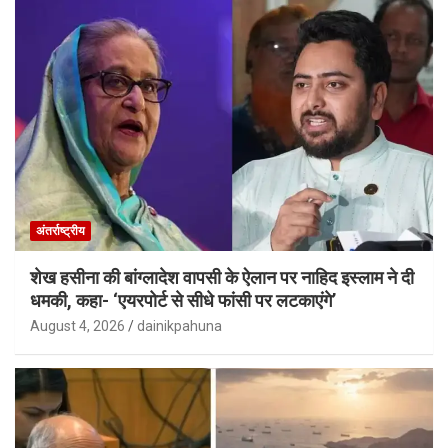
अंतर्राष्ट्रीय
शेख हसीना की बांग्लादेश वापसी के ऐलान पर नाहिद इस्लाम ने दी
धमकी, कहा- ‘एयरपोर्ट से सीधे फांसी पर लटकाएंगे’
August 4, 2026
dainikpahuna