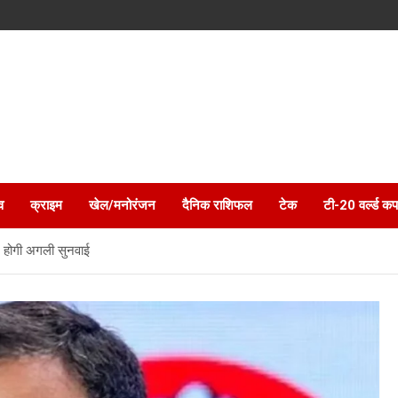
व
क्राइम
खेल/मनोरंजन
दैनिक राशिफल
टेक
टी-20 वर्ल्ड कप
न होगी अगली सुनवाई