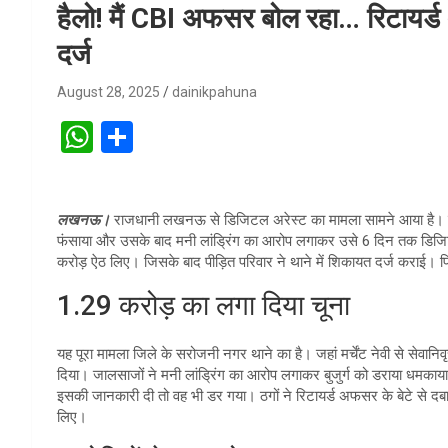
हैलो! मैं CBI अफसर बोल रहा… रिटायर
दर्ज
August 28, 2025
dainikpahuna
W
S
h
h
at
ar
लखनऊ।
राजधानी लखनऊ से डिजिटल अरेस्ट का मामला सामने आया है। जहा
s
e
फंसाया और उसके बाद मनी लांड्रिंग का आरोप लगाकर उसे 6 दिन तक डिजिट
A
करोड़ ऐठ लिए। जिसके बाद पीड़ित परिवार ने थाने में शिकायत दर्ज कराई। 
p
1.29 करोड़ का लगा दिया चूना
p
यह पूरा मामला जिले के सरोजनी नगर थाने का है। जहां मर्चेंट नेवी से सेवानि
दिया। जालसाजों ने मनी लांड्रिंग का आरोप लगाकर बुजुर्ग को डराया धमका
इसकी जानकारी दी तो वह भी डर गया। ठगों ने रिटायर्ड अफसर के बेटे से दब
लिए।