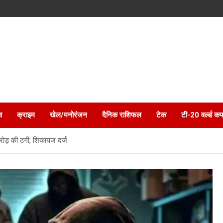
व
क्राइम
खेल/मनोरंजन
दैनिक राशिफल
टेक
टी-20 वर्ल्ड कप
ोड़ की ठगी, शिकायज दर्ज