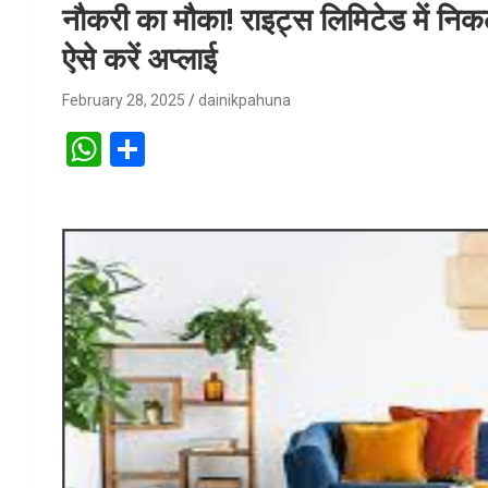
नौकरी का मौका! राइट्स लिमिटेड में निकल
ऐसे करें अप्लाई
February 28, 2025
dainikpahuna
W
S
h
h
at
ar
s
e
A
p
p