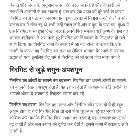
s
e
स्थिति और जगह के अनुसार अपना रंग बदल सकता है और शिकारी की
A
नजरों से आसानी से बच सकता है. एक बार एक राजा को बुरे कर्म के कारण
गिरगिट बनना पड़ा था. जब भगवान कृष्‍ण द्वारका में निवास करते थे तो उनके
p
बालक वन में खेल रहे थे, तभी उन्‍हें प्‍यास लगी और वे कुंए के पास गए. कुंआ में
p
एक गिरगिट फंसा हुआ दिखा. बालक अपने पिता भगवान श्रीकृष्‍ण के पास गए.
भगवान श्रीकृष्‍ण ने उस फंसे हुए गिरगिट को निकालने के लिए जैसे ही उसे
स्‍पर्श किया, वह गिरगिट राजा के स्‍वरूप में आ गए. राजा ने बताया कि एक
गलती के कारण वह गिरगिट बन गया था लेकिन भगवान के स्‍पर्श से उसका
उद्धार हो गया. इसलिए हिंदू धर्म में गिरगिट को भी अहम जीव माना गया है.
गिरगिट से जुड़े शगुन-अपशगुन
गिरगिट का आंखों के सामने रंग बदलना:
गिरगिट को अपनी आंखों के सामने
रंग बदलते देखना अशुभ होता है. यह इशारा देता है कि आपका कोई करीबी ही
आपको धोखा दे सकता है. लिहाजा संभल कर रहें.
गिरगिट का मरना:
गिरगिट का मरना और गिरगिट को मारना दोनों ही बहुत
अशुभ होता है. यदि गिरगिट दिखे तो उसे बिना नुकसान पहुंचाए भगाने की
कोशिश करें. क्‍योंकि गिरगिट जिस स्थान पर मरता है, वहां नकारात्मक ऊर्जा
बढ़ जाती है और उस स्‍थान को दूषित कर देती है. इससे कामों में रुकावट आने
लगती है.