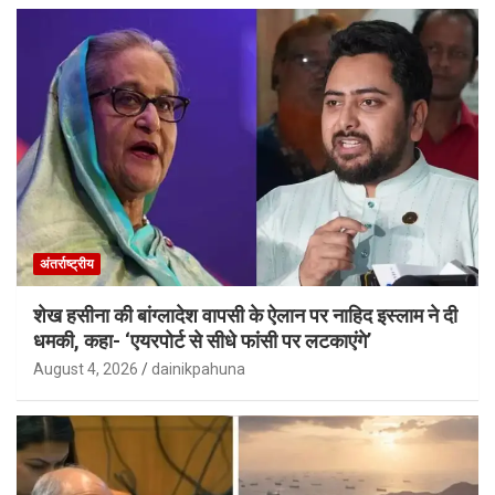
अंतर्राष्ट्रीय
शेख हसीना की बांग्लादेश वापसी के ऐलान पर नाहिद इस्लाम ने दी
धमकी, कहा- ‘एयरपोर्ट से सीधे फांसी पर लटकाएंगे’
August 4, 2026
dainikpahuna