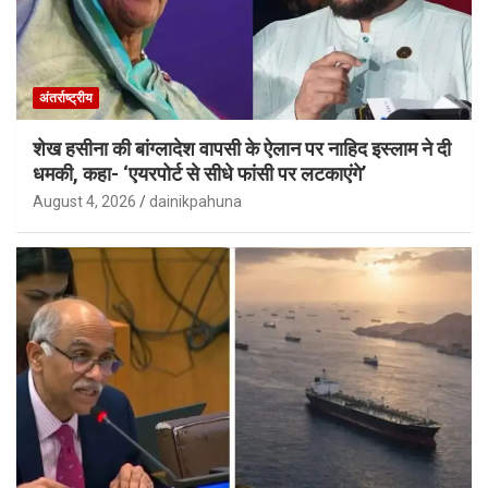
अंतर्राष्ट्रीय
शेख हसीना की बांग्लादेश वापसी के ऐलान पर नाहिद इस्लाम ने दी
धमकी, कहा- ‘एयरपोर्ट से सीधे फांसी पर लटकाएंगे’
August 4, 2026
dainikpahuna