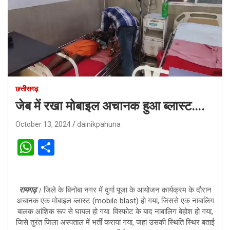
छत्तीसगढ़
जेब में रखा मोबाइल अचानक हुआ ब्लास्ट….
October 13, 2024
dainikpahuna
W
S
h
h
at
ar
रायगढ़
।
जिले के बिनोबा नगर में दुर्गा पूजा के आयोजन कार्यक्रम के दौरान
s
e
अचानक एक मोबाइल ब्लास्ट (mobile blast) हो गया, जिससे एक नाबालिग
A
बालक आंशिक रूप से घायल हो गया. विस्फोट के बाद नाबालिग बेहोश हो गया,
जिसे तुरंत जिला अस्पताल में भर्ती कराया गया, जहां उसकी स्थिति स्थिर बताई
p