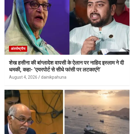
अंतर्राष्ट्रीय
शेख हसीना की बांग्लादेश वापसी के ऐलान पर नाहिद इस्लाम ने दी
धमकी, कहा- ‘एयरपोर्ट से सीधे फांसी पर लटकाएंगे’
August 4, 2026
dainikpahuna