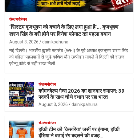
खेल/मनोरंजन
‘सिस्टम बृजभूषण को बचाने के लिए लगा हुआ है’… बृजभूषण
शरण सिंह के बरी होने पर विनेश फोगाट का पहला बयान
August 3, 2026
dainikpahuna
नई दिल्ली। भारतीय कुश्ती महासंघ (WFI) के पूर्व अध्यक्ष बृजभूषण शरण सिंह
को महिला पहलवानों से जुड़े कथित यौन उत्पीड़न मामले में दिल्ली की राउज
एवेन्यू कोर्ट से बड़ी राहत मिली…
खेल/मनोरंजन
कॉमनवेल्थ गेम्स 2026 का शानदार समापन: 39
पदकों के साथ चौथे स्थान पर रहा भारत
August 3, 2026
dainikpahuna
खेल/मनोरंजन
हॉकी टीम की ‘केसरिया’ जर्सी पर हंगामा, हॉकी
इंडिया ने बताई रंग बदलने की वजह…