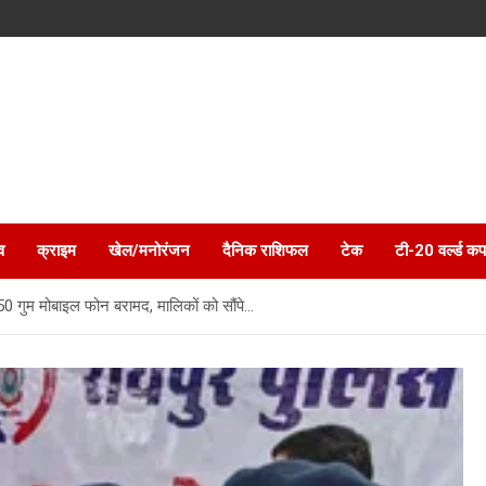
व
क्राइम
खेल/मनोरंजन
दैनिक राशिफल
टेक
टी-20 वर्ल्ड कप
50 गुम मोबाइल फोन बरामद, मालिकों को सौंपे…