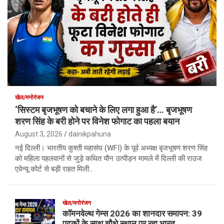
खेल/मनोरंजन
‘सिस्टम बृजभूषण को बचाने के लिए लगा हुआ है’… बृजभूषण
शरण सिंह के बरी होने पर विनेश फोगाट का पहला बयान
August 3, 2026
dainikpahuna
नई दिल्ली। भारतीय कुश्ती महासंघ (WFI) के पूर्व अध्यक्ष बृजभूषण शरण सिंह
को महिला पहलवानों से जुड़े कथित यौन उत्पीड़न मामले में दिल्ली की राउज
एवेन्यू कोर्ट से बड़ी राहत मिली…
खेल/मनोरंजन
कॉमनवेल्थ गेम्स 2026 का शानदार समापन: 39
पदकों के साथ चौथे स्थान पर रहा भारत