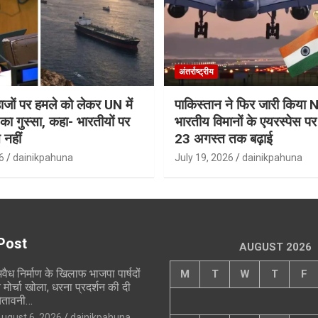
अंतर्राष्ट्रीय
जहाजों पर हमले को लेकर UN में
पाकिस्तान ने फिर जारी किय
ा गुस्सा, कहा- भारतीयों पर
भारतीय विमानों के एयरस्पेस प
 नहीं
23 अगस्त तक बढ़ाई
6
dainikpahuna
July 19, 2026
dainikpahuna
Post
AUGUST 2026
वैध निर्माण के खिलाफ भाजपा पार्षदों
M
T
W
T
F
े मोर्चा खोला, धरना प्रदर्शन की दी
ेतावनी…
ugust 6, 2026
dainikpahuna