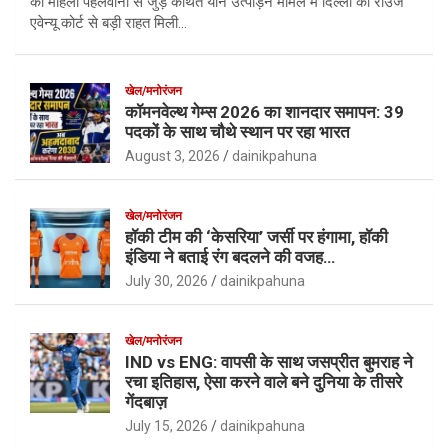
को महिला पहलवानों से जुड़े कथित यौन उत्पीड़न मामले में दिल्ली की राउज
एवेन्यू कोर्ट से बड़ी राहत मिली…
खेल/मनोरंजन
कॉमनवेल्थ गेम्स 2026 का शानदार समापन: 39
पदकों के साथ चौथे स्थान पर रहा भारत
August 3, 2026
dainikpahuna
खेल/मनोरंजन
हॉकी टीम की ‘केसरिया’ जर्सी पर हंगामा, हॉकी
इंडिया ने बताई रंग बदलने की वजह…
July 30, 2026
dainikpahuna
खेल/मनोरंजन
IND vs ENG: वापसी के साथ जसप्रीत बुमराह ने
रचा इतिहास, ऐसा करने वाले बने दुनिया के तीसरे
गेंदबाज़
July 15, 2026
dainikpahuna