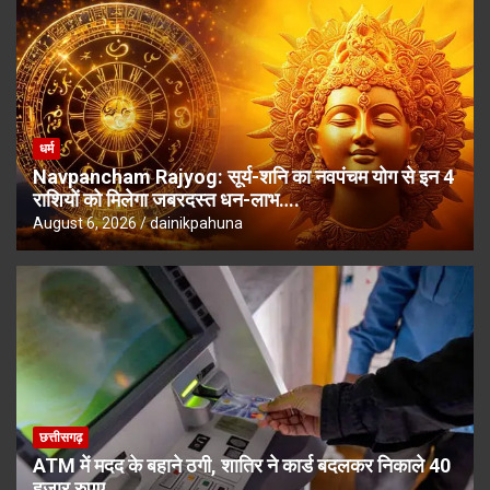
धर्म
Navpancham Rajyog: सूर्य-शनि का नवपंचम योग से इन 4
राशियों को मिलेगा जबरदस्त धन-लाभ….
August 6, 2026
dainikpahuna
छत्तीसगढ़
ATM में मदद के बहाने ठगी, शातिर ने कार्ड बदलकर निकाले 40
हजार रुपए….