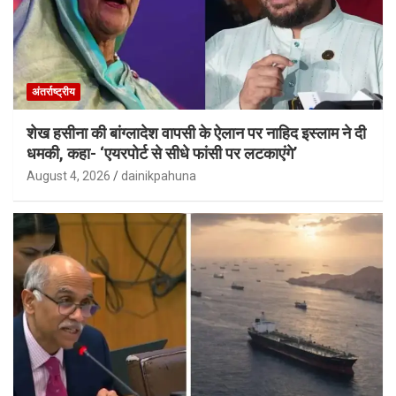
अंतर्राष्ट्रीय
शेख हसीना की बांग्लादेश वापसी के ऐलान पर नाहिद इस्लाम ने दी
धमकी, कहा- ‘एयरपोर्ट से सीधे फांसी पर लटकाएंगे’
August 4, 2026
dainikpahuna