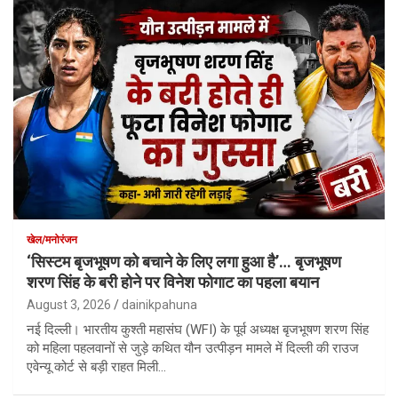
खेल/मनोरंजन
‘सिस्टम बृजभूषण को बचाने के लिए लगा हुआ है’… बृजभूषण
शरण सिंह के बरी होने पर विनेश फोगाट का पहला बयान
August 3, 2026
dainikpahuna
नई दिल्ली। भारतीय कुश्ती महासंघ (WFI) के पूर्व अध्यक्ष बृजभूषण शरण सिंह
को महिला पहलवानों से जुड़े कथित यौन उत्पीड़न मामले में दिल्ली की राउज
एवेन्यू कोर्ट से बड़ी राहत मिली…