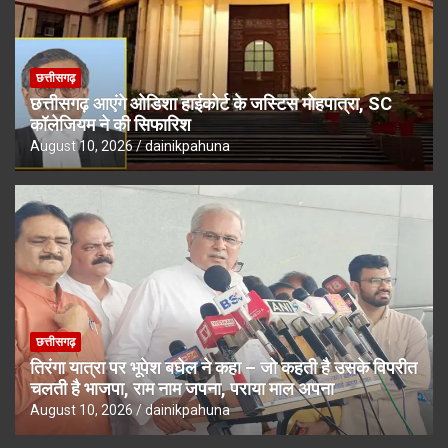
छत्तीसगढ़
छत्तीसगढ़ आएंगे ओडिशा हाईकोर्ट के जस्टिस मोहपात्रा, SC
कॉलेजियम ने की सिफारिश
August 10, 2026
dainikpahuna
छत्तीसगढ़
तिरंगा यात्रा पर भूपेश बघेल ने कहा – जो कहती है उसके विपरीत
चलती है भाजपा, राम नाम जपना, पराया माल अपना
August 10, 2026
dainikpahuna