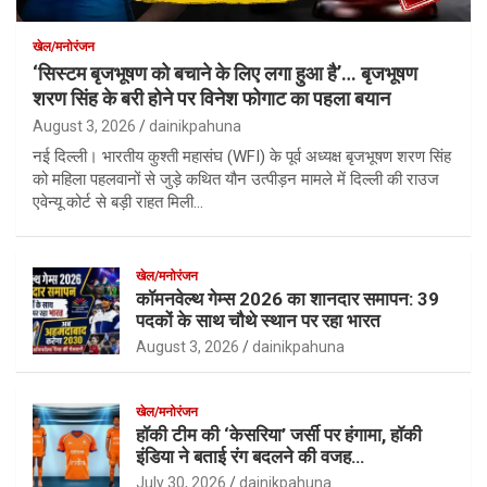
खेल/मनोरंजन
‘सिस्टम बृजभूषण को बचाने के लिए लगा हुआ है’… बृजभूषण
शरण सिंह के बरी होने पर विनेश फोगाट का पहला बयान
August 3, 2026
dainikpahuna
नई दिल्ली। भारतीय कुश्ती महासंघ (WFI) के पूर्व अध्यक्ष बृजभूषण शरण सिंह
को महिला पहलवानों से जुड़े कथित यौन उत्पीड़न मामले में दिल्ली की राउज
एवेन्यू कोर्ट से बड़ी राहत मिली…
खेल/मनोरंजन
कॉमनवेल्थ गेम्स 2026 का शानदार समापन: 39
पदकों के साथ चौथे स्थान पर रहा भारत
August 3, 2026
dainikpahuna
खेल/मनोरंजन
हॉकी टीम की ‘केसरिया’ जर्सी पर हंगामा, हॉकी
इंडिया ने बताई रंग बदलने की वजह…
July 30, 2026
dainikpahuna