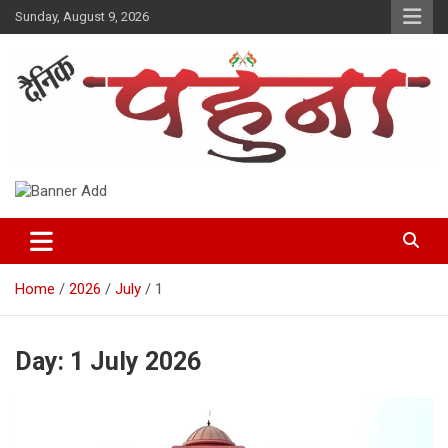
Skip
Sunday, August 9, 2026
to
content
Dainik Pahuna
Home
2026
July
1
Day:
1 July 2026