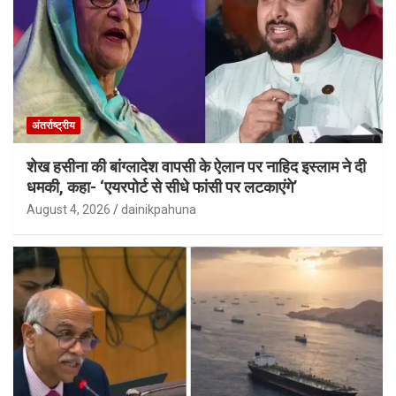
अंतर्राष्ट्रीय
शेख हसीना की बांग्लादेश वापसी के ऐलान पर नाहिद इस्लाम ने दी
धमकी, कहा- ‘एयरपोर्ट से सीधे फांसी पर लटकाएंगे’
August 4, 2026
dainikpahuna