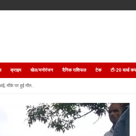
व
क्राइम
खेल/मनोरंजन
दैनिक राशिफल
टेक
टी-20 वर्ल्ड कप
 आई, मौके पर हुई मौत…