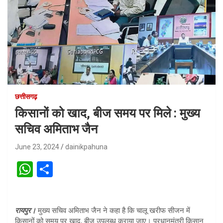
छत्तीसगढ़
किसानों को खाद, बीज समय पर मिले : मुख्य
सचिव अमिताभ जैन
June 23, 2024
dainikpahuna
W
S
h
h
at
ar
रायपुर।
मुख्य सचिव अमिताभ जैन ने कहा है कि चालू खरीफ सीजन में
s
e
किसानों को समय पर खाद, बीज उपलब्ध कराया जाए। प्रधानमंत्री किसान