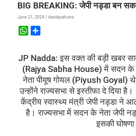
BIG BREAKING: जेपी नड्डा बन सकते है
June 21, 2024
dainikpahuna
W
S
h
h
at
ar
JP Nadda: इस वक्त की बड़ी खबर सामन
s
e
A
(Rajya Sabha House) में सदन के ने
p
नेता पीयूष गोयल (Piyush Goyal) थे
p
उन्होंने राज्यसभा से इस्तीफा दे दिया ह
केंद्रीय स्वास्थ्य मंत्री जेपी नड्डा ने आ
है। राज्यसभा में सदन के नेता जेपी
इसकी घोषणा