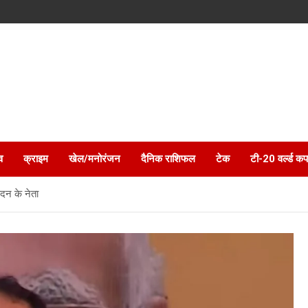
व
क्राइम
खेल/मनोरंजन
दैनिक राशिफल
टेक
टी-20 वर्ल्ड कप
दन के नेता