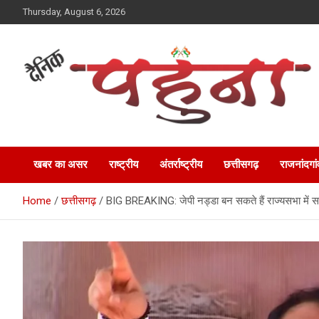
Skip
Thursday, August 6, 2026
to
content
Dainik Pahuna
खबर का असर
राष्ट्रीय
अंतर्राष्ट्रीय
छत्तीसगढ़
राजनांदगां
Home
छत्तीसगढ़
BIG BREAKING: जेपी नड्डा बन सकते हैं राज्यसभा में स