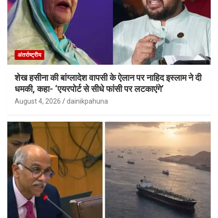
अंतर्राष्ट्रीय
शेख हसीना की बांग्लादेश वापसी के ऐलान पर नाहिद इस्लाम ने दी
धमकी, कहा- ‘एयरपोर्ट से सीधे फांसी पर लटकाएंगे’
August 4, 2026
dainikpahuna