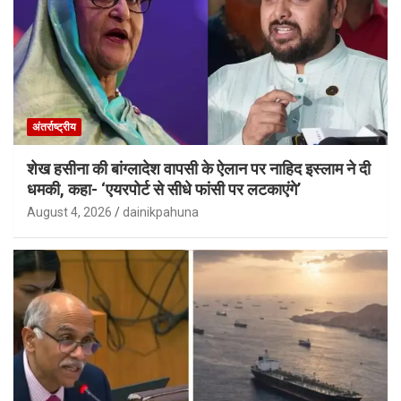
अंतर्राष्ट्रीय
शेख हसीना की बांग्लादेश वापसी के ऐलान पर नाहिद इस्लाम ने दी
धमकी, कहा- ‘एयरपोर्ट से सीधे फांसी पर लटकाएंगे’
August 4, 2026
dainikpahuna