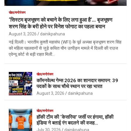
खेल/मनोरंजन
‘सिस्टम बृजभूषण को बचाने के लिए लगा हुआ है’… बृजभूषण
शरण सिंह के बरी होने पर विनेश फोगाट का पहला बयान
August 3, 2026
dainikpahuna
नई दिल्ली। भारतीय कुश्ती महासंघ (WFI) के पूर्व अध्यक्ष बृजभूषण शरण सिंह
को महिला पहलवानों से जुड़े कथित यौन उत्पीड़न मामले में दिल्ली की राउज
एवेन्यू कोर्ट से बड़ी राहत मिली…
खेल/मनोरंजन
कॉमनवेल्थ गेम्स 2026 का शानदार समापन: 39
पदकों के साथ चौथे स्थान पर रहा भारत
August 3, 2026
dainikpahuna
खेल/मनोरंजन
हॉकी टीम की ‘केसरिया’ जर्सी पर हंगामा, हॉकी
इंडिया ने बताई रंग बदलने की वजह…
July 30, 2026
dainikpahuna