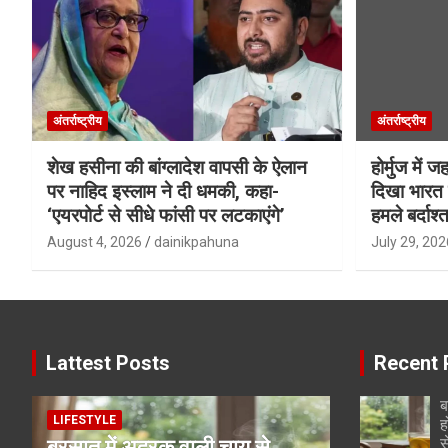
अंतर्राष्ट्रीय
अंतर्राष्ट्रीय
शेख हसीना की बांग्लादेश वापसी के ऐलान
होर्मुज में 
पर नाहिद इस्लाम ने दी धमकी, कहा-
दिखा भारत क
‘एयरपोर्ट से सीधे फांसी पर लटकाएंगे’
हमले बर्दाश्त
August 4, 2026
dainikpahuna
July 29, 202
Lattest Posts
Recent 
ब
LIFESTYLE
ह
स
बरसात में अदरक वाली चाय से