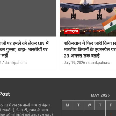
अंतर्राष्ट्रीय
जहाजों पर हमले को लेकर UN में
पाकिस्तान ने फिर जारी किय
ा गुस्सा, कहा- भारतीयों पर
भारतीय विमानों के एयरस्पेस प
 नहीं
23 अगस्त तक बढ़ाई
6
dainikpahuna
July 19, 2026
dainikpahuna
Post
MAY 2026
रसात में अदरक वाली चाय से बेहतर
M
T
W
T
F
ो सकती है लेमन टी, स्वाद के साथ
ेहत को भी मिलेंगे कई जबरदस्त फायदे
1