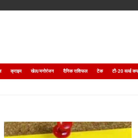
व
क्राइम
खेल/मनोरंजन
दैनिक राशिफल
टेक
टी-20 वर्ल्ड कप