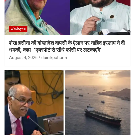
अंतर्राष्ट्रीय
शेख हसीना की बांग्लादेश वापसी के ऐलान पर नाहिद इस्लाम ने दी
धमकी, कहा- ‘एयरपोर्ट से सीधे फांसी पर लटकाएंगे’
August 4, 2026
dainikpahuna