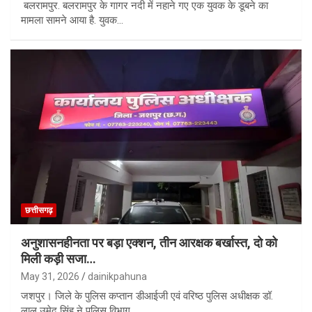
बलरामपुर. बलरामपुर के गागर नदी में नहाने गए एक युवक के डूबने का
मामला सामने आया है. युवक…
छत्तीसगढ़
अनुशासनहीनता पर बड़ा एक्शन, तीन आरक्षक बर्खास्त, दो को
मिली कड़ी सजा…
May 31, 2026
dainikpahuna
जशपुर। जिले के पुलिस कप्तान डीआईजी एवं वरिष्ठ पुलिस अधीक्षक डॉ.
लाल उमेद सिंह ने पुलिस विभाग…