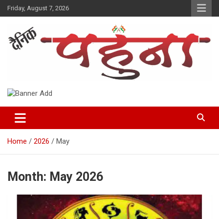
Skip
Friday, August 7, 2026
to
content
Dainik Pahuna
Home
2026
May
Month:
May 2026