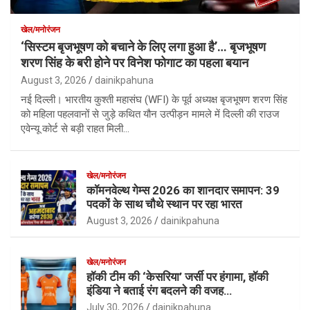
खेल/मनोरंजन
‘सिस्टम बृजभूषण को बचाने के लिए लगा हुआ है’… बृजभूषण
शरण सिंह के बरी होने पर विनेश फोगाट का पहला बयान
August 3, 2026
dainikpahuna
नई दिल्ली। भारतीय कुश्ती महासंघ (WFI) के पूर्व अध्यक्ष बृजभूषण शरण सिंह
को महिला पहलवानों से जुड़े कथित यौन उत्पीड़न मामले में दिल्ली की राउज
एवेन्यू कोर्ट से बड़ी राहत मिली…
खेल/मनोरंजन
कॉमनवेल्थ गेम्स 2026 का शानदार समापन: 39
पदकों के साथ चौथे स्थान पर रहा भारत
August 3, 2026
dainikpahuna
खेल/मनोरंजन
हॉकी टीम की ‘केसरिया’ जर्सी पर हंगामा, हॉकी
इंडिया ने बताई रंग बदलने की वजह…
July 30, 2026
dainikpahuna