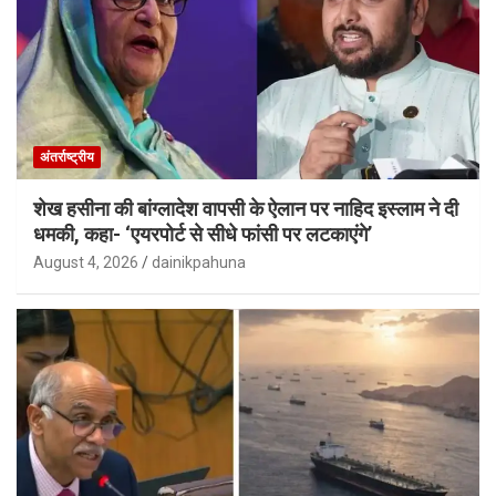
अंतर्राष्ट्रीय
शेख हसीना की बांग्लादेश वापसी के ऐलान पर नाहिद इस्लाम ने दी
धमकी, कहा- ‘एयरपोर्ट से सीधे फांसी पर लटकाएंगे’
August 4, 2026
dainikpahuna