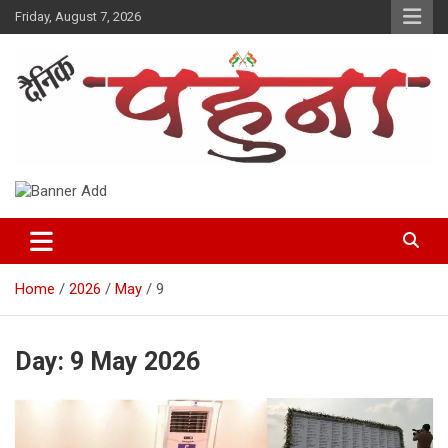
Skip
Friday, August 7, 2026
to
content
Dainik Pahuna
Home
2026
May
9
Day:
9 May 2026