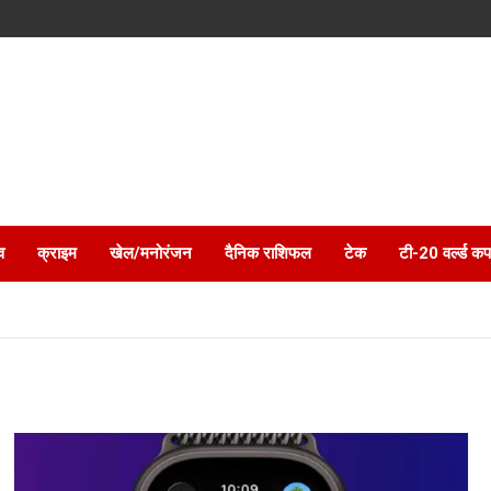
व
क्राइम
खेल/मनोरंजन
दैनिक राशिफल
टेक
टी-20 वर्ल्ड कप