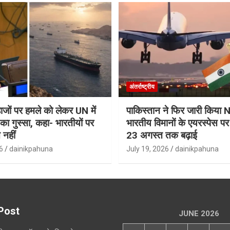
अंतर्राष्ट्रीय
जहाजों पर हमले को लेकर UN में
पाकिस्तान ने फिर जारी किय
ा गुस्सा, कहा- भारतीयों पर
भारतीय विमानों के एयरस्पेस प
 नहीं
23 अगस्त तक बढ़ाई
6
dainikpahuna
July 19, 2026
dainikpahuna
Post
JUNE 2026