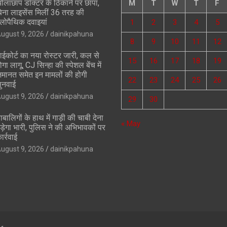
ोलाछाप डॉक्टर के ठिकाने पर छापा,
M
T
W
T
F
िना लाइसेंस मिलीं 36 तरह की
लोपैथिक दवाइयां
1
2
3
4
5
ugust 9, 2026
dainikpahuna
8
9
10
11
12
ाईकोर्ट का नया रोस्टर जारी, कल से
15
16
17
18
19
ोगा लागू, CJ सिन्हा की स्पेशल बेंच में
मानत समेत इन मामलों की होगी
22
23
24
25
26
ुनवाई
ugust 9, 2026
dainikpahuna
29
30
ाबालिगों के हाथ में गाड़ी की चाबी देना
« May
ड़ेगा भारी, पुलिस ने की अभिभावकों पर
ार्रवाई
ugust 9, 2026
dainikpahuna