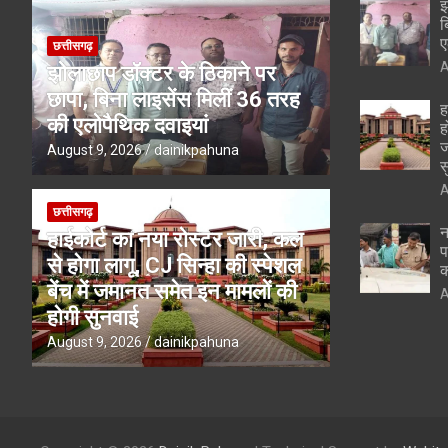
झ
ब
ए
छत्तीसगढ़
A
झोलाछाप डॉक्टर के ठिकाने पर
छापा, बिना लाइसेंस मिलीं 36 तरह
ह
की एलोपैथिक दवाइयां
ह
ज
August 9, 2026
dainikpahuna
स
A
छत्तीसगढ़
न
हाईकोर्ट का नया रोस्टर जारी, कल
प
से होगा लागू, CJ सिन्हा की स्पेशल
क
बेंच में जमानत समेत इन मामलों की
A
होगी सुनवाई
August 9, 2026
dainikpahuna