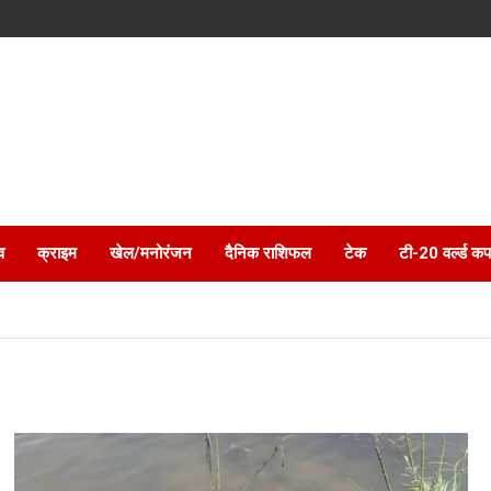
व
क्राइम
खेल/मनोरंजन
दैनिक राशिफल
टेक
टी-20 वर्ल्ड कप