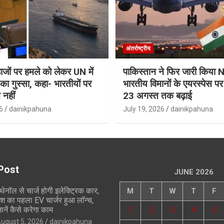
अंतर्राष्ट्रीय
जहाजों पर हमले को लेकर UN में
पाकिस्तान ने फिर जारी किय
ा गुस्सा, कहा- भारतीयों पर
भारतीय विमानों के एयरस्पेस प
 नहीं
23 अगस्त तक बढ़ाई
6
dainikpahuna
July 19, 2026
dainikpahuna
Post
JUNE 2026
थेनॉल से चार्ज होगी इलेक्ट्रिक कार,
M
T
W
T
F
ेश का पहला EV चार्जर हुआ लॉन्च,
ानें कैसे करेगा काम
1
2
3
4
5
ugust 5, 2026
dainikpahuna