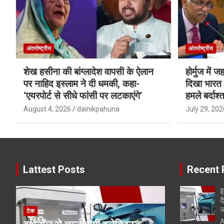
अंतर्राष्ट्रीय
अंतर्राष्ट्रीय
शेख हसीना की बांग्लादेश वापसी के ऐलान
होर्मुज में 
पर नाहिद इस्लाम ने दी धमकी, कहा-
दिखा भारत क
‘एयरपोर्ट से सीधे फांसी पर लटकाएंगे’
हमले बर्दाश्त
August 4, 2026
dainikpahuna
July 29, 202
Lattest Posts
Recent 
इ
द
ज
टेक
A