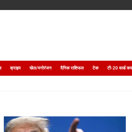
व
क्राइम
खेल/मनोरंजन
दैनिक राशिफल
टेक
टी-20 वर्ल्ड कप