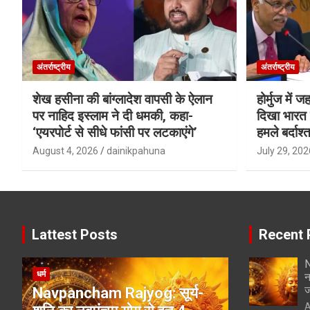
अंतर्राष्ट्रीय
अंतर्राष्ट्रीय
शेख हसीना की बांग्लादेश वापसी के ऐलान
होर्मुज में 
पर नाहिद इस्लाम ने दी धमकी, कहा-
दिखा भारत क
‘एयरपोर्ट से सीधे फांसी पर लटकाएंगे’
हमले बर्दाश्त
August 4, 2026
dainikpahuna
July 29, 202
Lattest Posts
Recent 
N
धर्म
न
ज
Navpancham Rajyog: सूर्य-
A