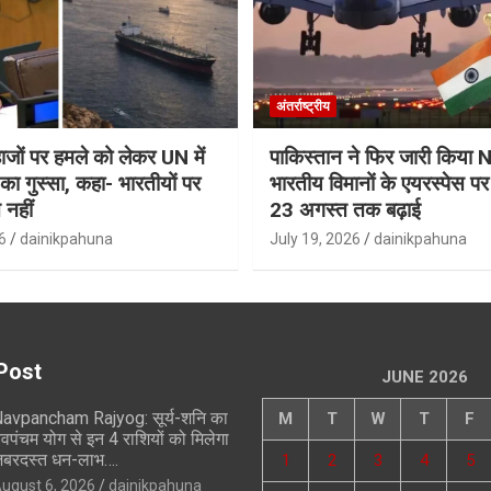
अंतर्राष्ट्रीय
जहाजों पर हमले को लेकर UN में
पाकिस्तान ने फिर जारी किय
ा गुस्सा, कहा- भारतीयों पर
भारतीय विमानों के एयरस्पेस प
 नहीं
23 अगस्त तक बढ़ाई
6
dainikpahuna
July 19, 2026
dainikpahuna
Post
JUNE 2026
avpancham Rajyog: सूर्य-शनि का
M
T
W
T
F
वपंचम योग से इन 4 राशियों को मिलेगा
बरदस्त धन-लाभ….
1
2
3
4
5
ugust 6, 2026
dainikpahuna